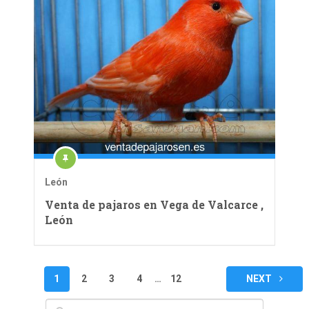
León
Venta de pajaros en Vega de Valcarce ,
León
Paginación
1
2
3
4
…
12
NEXT
de