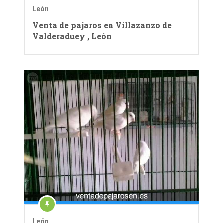
León
Venta de pajaros en Villazanzo de
Valderaduey , León
León