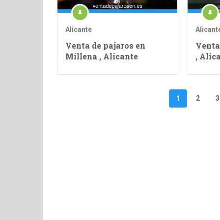
Alicante
Alicant
Venta de pajaros en
Venta
Millena , Alicante
, Alic
Paginación
1
2
3
de
entradas